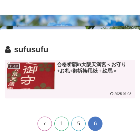
スフスフ風のたより
sufusufu
合格祈願in大阪天満宮＜お守り
未分類
+お札+御祈祷用紙＋絵馬＞
2025.01.03
6
前
1
5
へ